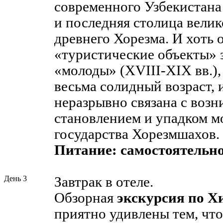
современного Узбекистана
и последняя столица вели
древнего Хорезма. И хоть
«туристические объекты» 
«молоды» (XVIII-XIX вв.),
весьма солидный возраст, и
неразрывно связана с возн
становлением и упадком 
государства Хорезмшахов.
Питание: самостоятельно
День 3
Завтрак в отеле.
Обзорная
экскурсия по Х
приятно удивлены тем, что