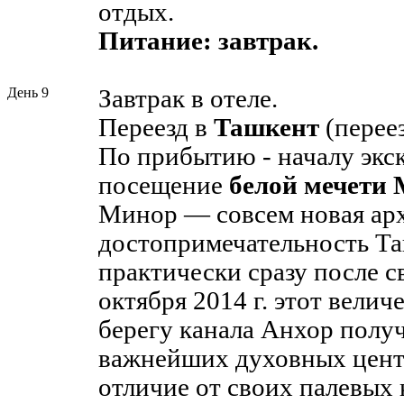
отдых.
Питание: завтрак.
День 9
Завтрак в отеле.
Переезд в
Ташкент
(переез
По прибытию - началу экс
посещение
белой мечети
Минор — совсем новая ар
достопримечательность Та
практически сразу после с
октября 2014 г. этот вели
берегу канала Анхор получ
важнейших духовных центр
отличие от своих палевых 