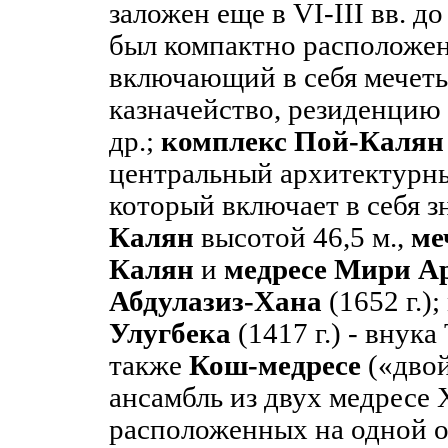
заложен еще в VI-III вв. до
был компактно расположен
включающий в себя мечеть,
казначейство, резиденцию
др.;
комплекс Пой-Калян
центральный архитектурны
который включает в себя 
Калян
высотой 46,5 м.,
ме
Калян
и
медресе Мири А
Абдулазиз-Хана
(1652 г.);
Улугбека
(1417 г.) - внука
также
Кош-медресе
(«двой
ансамбль из двух медресе X
расположенных на одной о