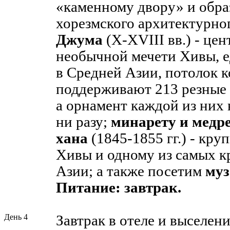
«каменному двору» и обра
хорезмского архитектурно
Джума
(X-XVIII вв.) - це
необычной мечети Хивы, 
в Средней Азии, потолок 
поддерживают 213 резные
а орнамент каждой из них 
ни разу;
минарету и медр
хана
(1845-1855 гг.) - кр
Хивы и одному из самых к
Азии; а также посетим
муз
Питание: завтрак.
День 4
Завтрак в отеле и выселени