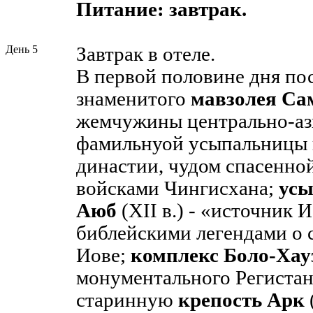
Питание: завтрак.
День 5
Завтрак в отеле.
В первой половине дня по
знаменитого
мавзолея Са
жемчужины центрально-ази
фамильнуой усыпальницы 
династии, чудом спасенно
войсками Чингисхана;
ус
Аюб
(XII в.) - «источник 
библейскими легендами о
Иове;
комплекс Боло-Хау
монументального Регистан
старинную
крепость Арк