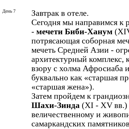
День 7
Завтрак в отеле.
Сегодня мы направимся к 
-
мечети Биби-Ханум
(XIV
потрясающая соборная меч
мечеть Средней Азии - ог
архитектурный комплекс, 
взору с холма Афросиаба 
буквально как «старшая п
«старшая жена»).
Затем пройдем к грандио
Шахи-Зинда
(XI - XV вв.)
величественному и живоп
самаркандских памятнико