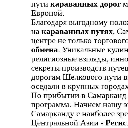
пути
караванных дорог
м
Европой.
Благодаря выгодному пол
на
караванных путях
, С
центре не только торговог
обмена
. Уникальные кули
религиозные взгляды, инно
секреты производств путе
дорогам Шелкового пути в
оседали в крупных городах
По прибытии в Самарканд 
программа. Начнем нашу 
Самарканду с наиболее з
Центральной Азии -
Регис