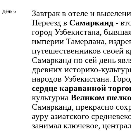
День 6
Завтрак в отеле и выселени
Переезд в
Самарканд
- вт
город Узбекистана, бывша
империи Тамерлана, издре
путешественников своей к
Самарканд по сей день явл
древних историко-культу
народов Узбекистана. Гор
сердце караванной торго
культурна
Великом шелко
Самарканд, прекрасно сох
ауру азиатского средневек
занимал ключевое, централ