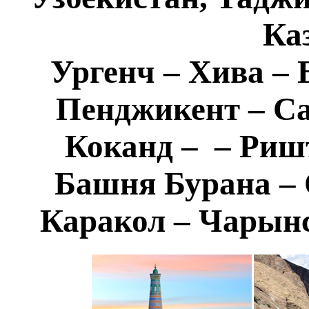
Ка
Ургенч – Хива – 
Пенджикент – Са
Коканд – – Риш
Башня Бурана – 
Каракол – Чарын