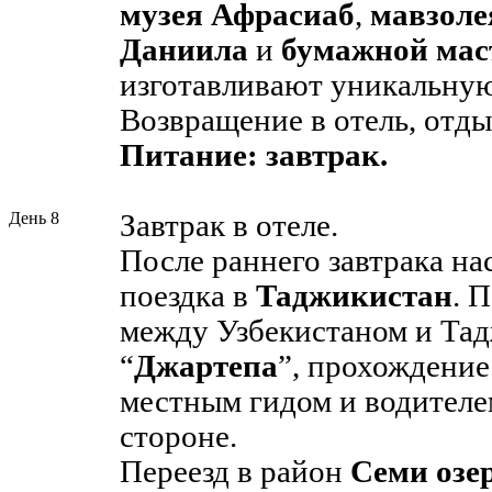
музея Афрасиаб
,
мавзоле
Даниила
и
бумажной мас
изготавливают уникальну
Возвращение в отель, отды
Питание: завтрак.
День 8
Завтрак в отеле.
После раннего завтрака на
поездка в
Таджикистан
. 
между Узбекистаном и Та
“
Джартепа
”, прохождение
местным гидом и водителе
стороне.
Переезд в район
Семи озе