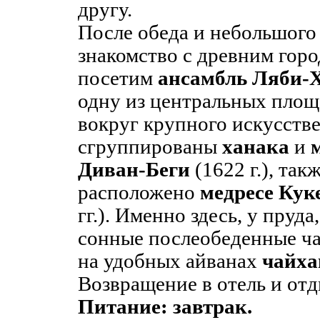
другу.
После обеда и небольшого
знакомство с древним горо
посетим
ансамбль Ляби-
одну из центральных площ
вокруг крупного искусств
сгруппированы
ханака
и
Диван-Беги
(1622 г.), так
расположено
медресе Кук
гг.). Именно здесь, у пруда
сонные послеобеденные ч
на удобных айванах
чайх
Возвращение в отель и отд
Питание: завтрак.