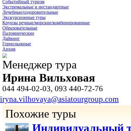
Событийный туризм
Экстремальные и нестандартные
Лечебные/оздоровительные
Экскурсионные туры
Круизы речные/морские/комбинированные
Образовательные
Паломнические
Дайвинг
Горнолыжные
Архив
Менеджер тура
Ирина Вильховая
044 494-02-03, 093 440-72-76
iryna.vilhovaya@asiatourgroup.com
Похожие туры
Индивидуальный т