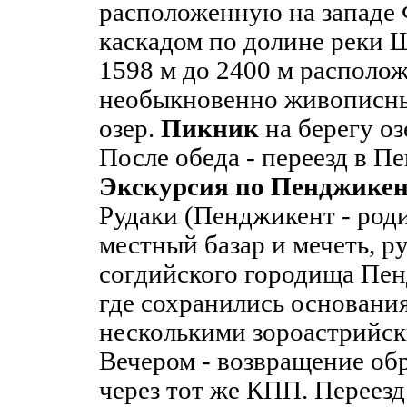
расположенную на западе 
каскадом по долине реки Ш
1598 м до 2400 м располо
необыкновенно живописны
озер.
Пикник
на берегу о
После обеда - переезд в П
Экскурсия по Пенджике
Рудаки (Пенджикент - роди
местный базар и мечеть, р
согдийского городища Пенд
где сохранились основания
несколькими зороастрийск
Вечером - возвращение об
через тот же КПП. Переезд