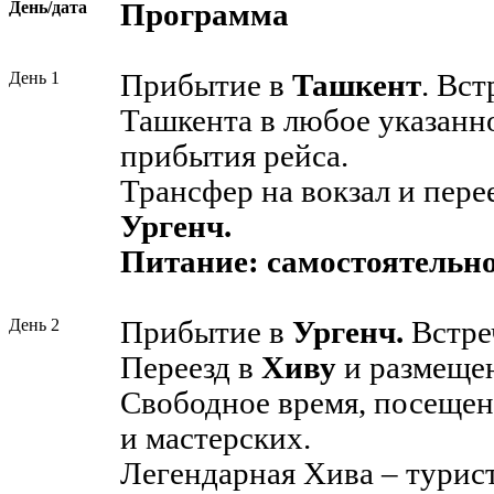
День/дата
Программа
День 1
Прибытие в
Ташкент
. Вст
Ташкента в любое указанн
прибытия рейса.
Трансфер на вокзал и перее
Ургенч.
Питание: самостоятельно
День 2
Прибытие в
Ургенч.
Встреч
Переезд в
Хиву
и размещен
Свободное время, посещен
и мастерских.
Легендарная Хива – турис