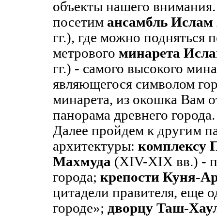
объекты нашего внимания
посетим
ансамбль Ислам
гг.), где можно подняться 
метрового
минарета Исл
гг.) - самого высокого мин
являющегося символом го
минарета, из окошка Вам о
панорама древнего города.
Далее пройдем к другим п
архитектуры:
комплексу 
Махмуда
(XIV-XIX вв.) - 
города;
крепости Куня-А
цитадели правителя, еще о
городе»;
дворцу Таш-Хау