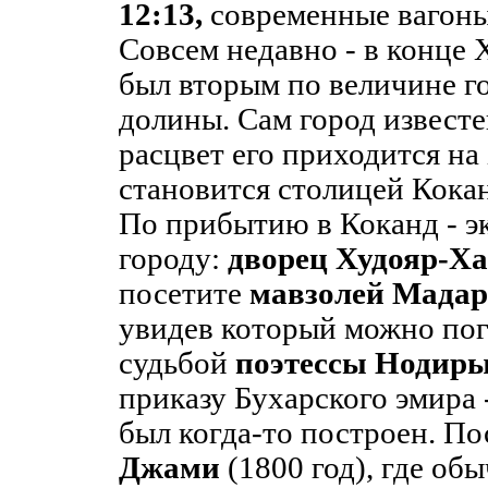
12:13,
современные вагоны
Совсем недавно - в конце 
был вторым по величине г
долины. Сам город известе
расцвет его приходится на 
становится столицей Кокан
По прибытию в Коканд - э
городу:
дворец Худояр-Х
посетите
мавзолей Мадар
увидев который можно пог
судьбой
поэтессы Нодир
приказу Бухарского эмира -
был когда-то построен. П
Джами
(1800 год), где об