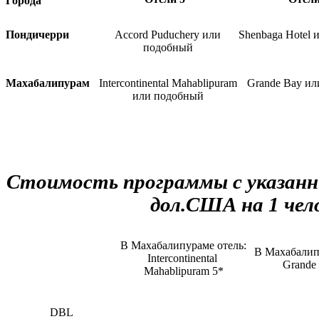
Города
Пондичерри
Accord Puduchery или
Shenbaga Hotel
подобный
Махабалипурам
Intercontinental Mahablipuram
Grande Bay и
или подобный
Стоимость программы
с указан
дол.США
на 1 чел
В Махабалипураме отель:
В Махабалип
Intercontinental
Grande
Mahablipuram 5*
DBL