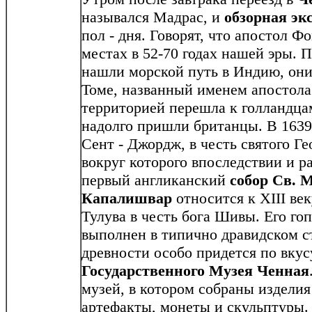
назывался Мадрас, и
обзорная эк
пол - дня. Говорят, что апостол Ф
местах в 52-70 годах нашей эры. 
нашли морской путь в Индию, они
Томе, названный именем апостола.
территорией перешла к голландца
надолго пришли британцы. В 1639
Сент - Джордж, в честь святого Г
вокруг которого впоследствии и р
первый англиканский
собор Св. 
Капалишвар
относится к XIII ве
Тулува в честь бога Шивы. Его го
выполнен в типично дравидском с
древности особо придется по вку
Государственного Музея Ченная
музей, в котором собраны изделия
артефакты, монеты и скульптуры.