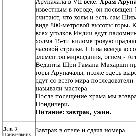
Аруначала в VII веке.
Храм Арун
известным в городе, он посвящен
считают, что холм и есть сам Шив
виде 800-метровой высоты горы. 
всех уголков Индии едут паломни
холма 15-ти километровую прадак
часовой стрелке. Шива всегда асс
элементов мироздания, огнем - А
Веданты Шри Рамана Махарши пр
горы Аруначалы, позже здесь выр
едут со всего мира последователи
называли мастера.
После посещение храма мы возвра
Пондичери.
Питание: завтрак, ужин.
День 3
Завтрак в отеле и сдача номера.
Понедельник