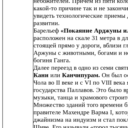
небожителей. Причем из пяти коле
какой-то причине так и не законч
увидеть технологические приемы д
развитии.
Барельеф
«Покаяние Арджуны ил
расположен на скале 31 метра в дл
стоящей прямо у дороги, вблизи г
Аржуны с животными, богами и н
богиня Ганга.
Далее переезд в одно из семи свя
Кани
или
Канчипурам.
Он был ос
Чола во II веке и с VI по VIII век
государства Паллавов. Это было в
музыки, танца и храмового строи
Множество зданий того времени б
правителе Махендре Варма I, кото
джайнизма на индуизм и стал пок
Шиве. Его называли «город тысячи