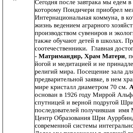
Сегодня после завтрака мы едем в
которому Пондичери приобрел ме
Интернациональная коммуна, в ко
жизнь ведением аграрного хозяйст
производством сувениров и эколог
также обучают детей в школах. П
соотечественники. Главная досто
-
Матримандир, Храм Матери
, 
йогой и медитацией и не принадл
религий мира. Посещение зала дл
предварительной заявке, в нем хр
мире кристалл диаметром 70 см.
А
основан в 1926 году Миррой Альф
спутницей и верной подругой Шр
последователей получившая имя М
Центр Образования Шри Ауррбиндо
современной системы интегрально