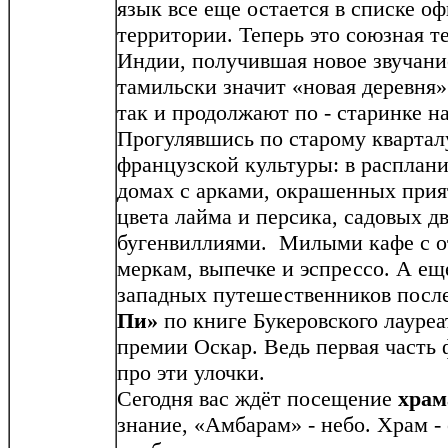
язык все еще остается в списке о
территории. Теперь это союзная т
Индии, получившая новое звучани
тамильски значит «новая деревня»
так и продолжают по - старинке н
Прогулявшись по старому квартал
французской культуры: в расплани
домах с арками, окрашенных при
цвета лайма и персика, садовых д
бугенвиллиями. Милыми кафе с о
меркам, выпечке и эспрессо. А ещ
западных путешественников после
Пи»
по книге Букеровского лауреа
премии Оскар. Ведь первая часть
про эти улочки.
Сегодня вас ждёт посещение
храм
знание, «Амбарам» - небо. Храм -