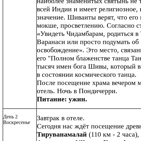
наиболее знаменитых святынь не т
всей Индии и имеет религиозное, 
значение. Шиваиты верят, что его
мокше, просветлению. Согласно с
«Увидеть Чидамбарам, родиться в 
Варанаси или просто подумать об 
освобождение». Это место, связан
его "Полном блаженстве танца Тан
тысяч имен бога Шивы, который в
в состоянии космического танца.
После посещение храма вечером 
отель. Ночь в Пондичерри.
Питание: ужин.
День 2
Завтрак в отеле.
Воскресенье
Сегодня нас ждёт посещение древ
Тируванамалай
(110 км - 2 часа)