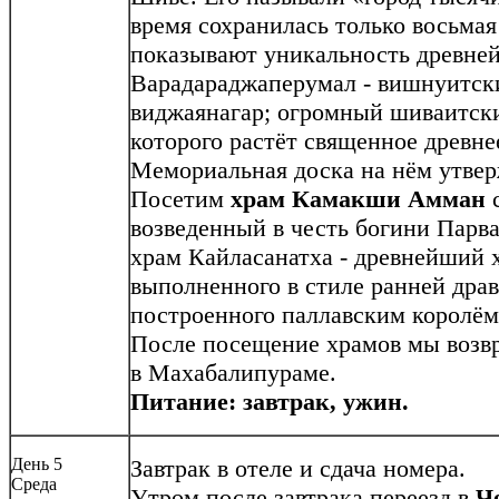
время сохранилась только восьмая
показывают уникальность древней
Варадараджаперумал - вишнуитски
виджаянагар; огромный шиваитс
которого растёт священное древне
Мемориальная доска на нём утверж
Посетим
храм Камакши Амман
с
возведенный в честь богини Парва
храм Кайласанатха - древнейший 
выполненного в стиле ранней дра
построенного паллавским королём
После посещение храмов мы возвр
в Махабалипураме.
Питание: завтрак, ужин.
День 5
Завтрак в отеле и сдача номера.
Среда
Утром после завтрака переезд в
Ч