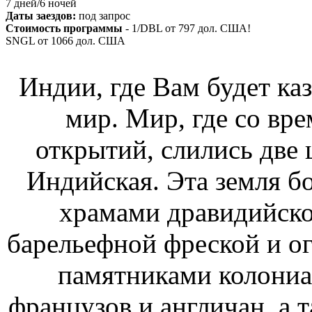
7 дней/6 ночей
Даты заездов:
под запрос
Стоимость программы
- 1/DBL от
797
дол. США!
SNGL от
1066
дол. США
Индии, где Вам будет каз
мир. Мир, где со вр
открытий, слились две 
Индийская. Эта земля б
храмами дравидийско
барельефной фреской и о
памятниками колониа
французов и англичан, а 