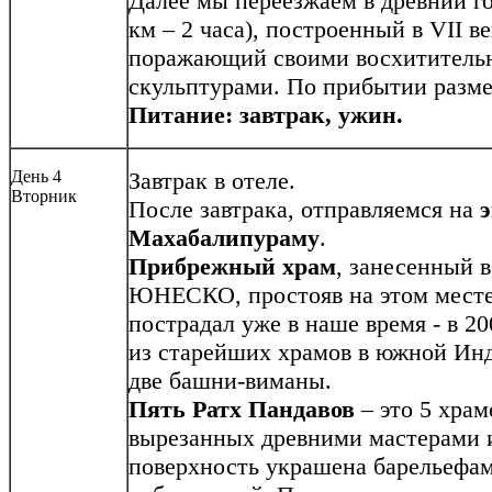
Далее мы переезжаем в древний г
км – 2 часа), построенный в VII ве
поражающий своими восхитител
скульптурами. По прибытии разме
Питание: завтрак, ужин.
День 4
Завтрак в отеле.
Вторник
После завтрака, отправляемся на
э
Махабалипураму
.
Прибрежный храм
, занесенный 
ЮНЕСКО, простояв на этом месте 
пострадал уже в наше время - в 20
из старейших храмов в южной Ин
две башни-виманы.
Пять Ратх Пандавов
– это 5 храм
вырезанных древними мастерами 
поверхность украшена барельефам