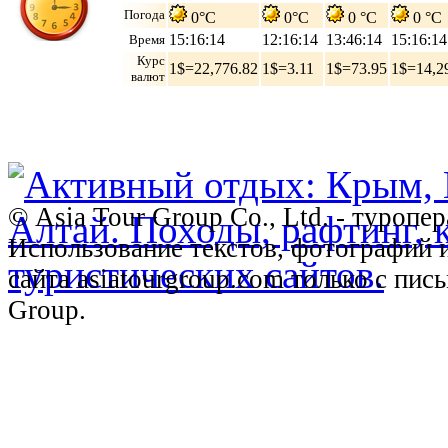
Погода
0°C
0°C
0 °C
0 °C
15:16:15
12:16:15
13:46:15
15:16:15
Время
Курс
1$=22,776.82
1$=3.11
1$=73.95
1$=14,2
валют
© Asia Tour Group Co., Ltd. - туропе
Использование текстов, фотографий 
сайта asiatourgroup.com только с пи
Group.