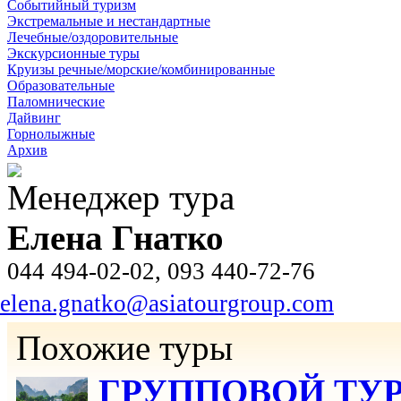
Событийный туризм
Экстремальные и нестандартные
Лечебные/оздоровительные
Экскурсионные туры
Круизы речные/морские/комбинированные
Образовательные
Паломнические
Дайвинг
Горнолыжные
Архив
Менеджер тура
Елена Гнатко
044 494-02-02, 093 440-72-76
elena.gnatko@asiatourgroup.com
Похожие туры
ГРУППОВОЙ ТУР К