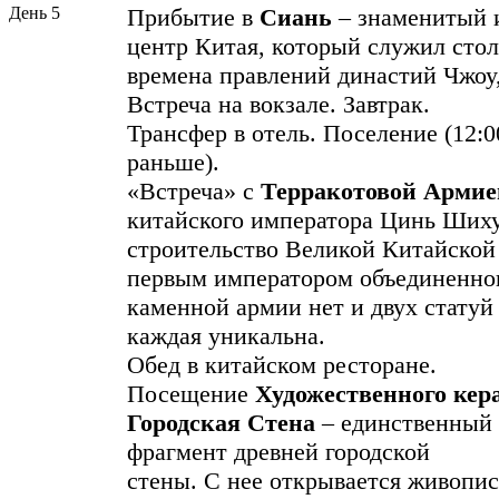
День 5
Прибытие в
Сиань
– знаменитый 
центр Китая, который служил сто
времена правлений династий Чжоу,
Встреча на вокзале. Завтрак.
Трансфер в отель. Поселение (12:
раньше).
«Встреча» с
Терракотовой Арми
китайского императора Цинь Шиху
строительство Великой Китайской ст
первым императором объединенно
каменной армии нет и двух статуй
каждая уникальна.
Обед в китайском ресторане.
Посещение
Художественного
кера
Городская Стена
– единственный
фрагмент древней городской
стены. С нее открывается живопис