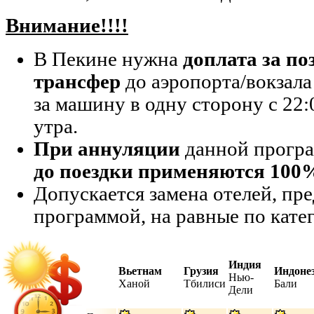
Внимание!!!!
В Пекине нужна
доплата за п
трансфер
до аэропорта/вокзала 
за машину в одну сторону с 22:
утра.
При аннуляции
данной прогр
до поездки применяются 1
Допускается замена отелей, п
программой, на равные по кате
Индия
Вьетнам
Грузия
Индоне
Нью-
Ханой
Тбилиси
Бали
Дели