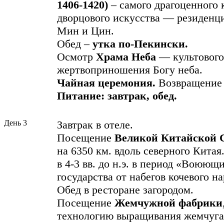
1406-1420)
– самого драгоценного 
дворцового искусства — резиденц
Мин и Цин.
Обед –
утка по-Пекинcки.
Осмотр
Храма Неба
— культового
жертвоприношения Богу неба.
Чайная
церемония.
Возвращение 
Питание: завтрак, обед.
День 3
Завтрак в отеле.
Посещение
Великой Китайской 
на 6350 км. вдоль северного Китая
в 4-3 вв. до н.э. в период «Воюющ
государства от набегов кочевого на
Обед в ресторане загородом.
Посещение
Жемчужной фабрики
технологию выращивания жемчуга