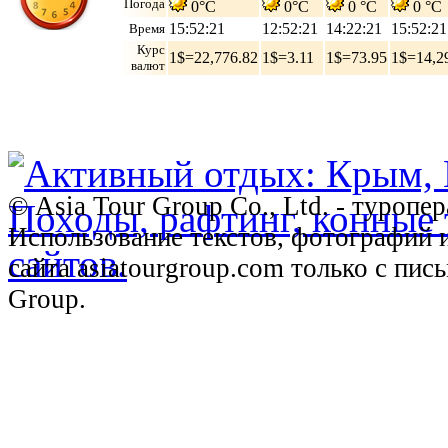
Погода
0°C
0°C
0 °C
0 °C
15:52:22
12:52:22
14:22:22
15:52:22
Время
Курс
1$=22,776.82
1$=3.11
1$=73.95
1$=14,2
валют
© Asia Tour Group Co., Ltd. - туропе
Использование текстов, фотографий 
сайта asiatourgroup.com только с пи
Group.