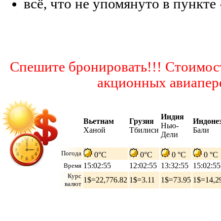
всё, что не упомянуто в пункте
Спешите бронировать!!! Стоимост
акционных авиапер
Индия
Вьетнам
Грузия
Индоне
Нью-
Ханой
Тбилиси
Бали
Дели
Погода
0°C
0°C
0 °C
0 °C
15:02:56
12:02:56
13:32:56
15:02:56
Время
Курс
1$=22,776.82
1$=3.11
1$=73.95
1$=14,2
валют