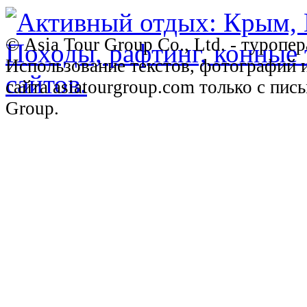
© Asia Tour Group Co., Ltd. - туропе
Использование текстов, фотографий 
сайта asiatourgroup.com только с пи
Group.