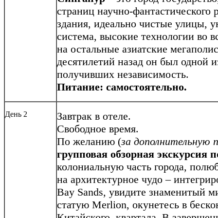
страниц научно-фантастического 
здания, идеально чистые улицы, 
система, высокие технологии во в
на остальные азиатские мегаполис
десятилетий назад он был одной и
получивших независимость.
Питание: самостоятельно.
День 2
Завтрак в отеле.
Свободное время.
По желанию (
за дополнительную п
групповая обзорная экскурсия
п
колониальную часть города, полю
на архитектурное чудо – интегри
Bay Sands, увидите знаменитый м
статую Merlion, окунетесь в беск
Китайского квартала. В завершен