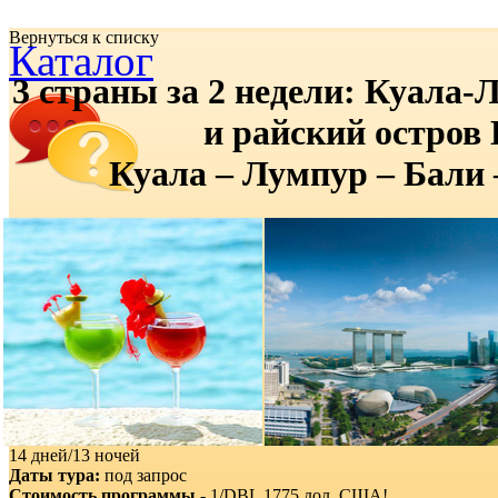
Вернуться к списку
Каталог
3 страны за 2 недели: Куала-
и райский остров 
Куала – Лумпур – Бали
Вопрос/ответ
14 дней/13 ночей
Даты тура:
под запрос
Стоимость программы
- 1/DBL
1775
дол. США!