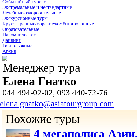
Событийный туризм
Экстремальные и нестандартные
Лечебные/оздоровительные
Экскурсионные туры
Круизы речные/морские/комбинированные
Образовательные
Паломнические
Дайвинг
Горнолыжные
Архив
Менеджер тура
Елена Гнатко
044 494-02-02, 093 440-72-76
elena.gnatko@asiatourgroup.com
Похожие туры
4 мегаполиса Азии.