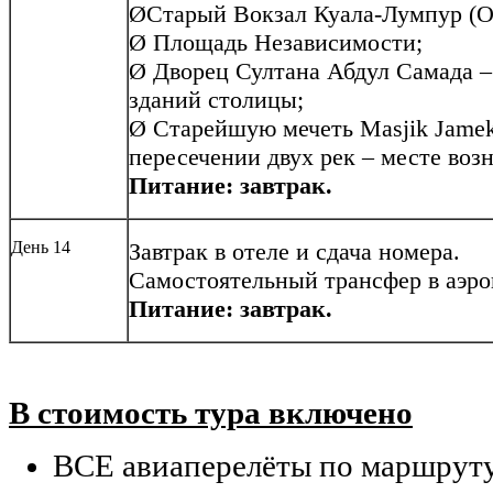
ØСтарый Вокзал Куала-Лумпур (Old
Ø Площадь Независимости;
Ø Дворец Султана Абдул Самада –
зданий столицы;
Ø Старейшую мечеть Masjik Jame
пересечении двух рек – месте воз
Питание: завтрак.
День 14
Завтрак в отеле и сдача номера.
Самостоятельный трансфер в аэро
Питание: завтрак.
В стоимость тура включено
ВСЕ авиаперелёты по маршруту