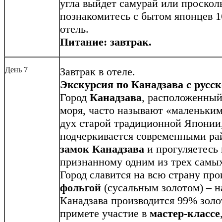
угла выйдет самурай или проскол
познакомитесь с бытом японцев 1
отель.
Питание: завтрак.
День 7
Завтрак в отеле.
Экскурсия по Канадзава с русс
Город
Канадзава
, расположенный
моря, часто называют «маленьким
дух старой традиционной Японии
подчеркивается современными ра
замок Канадзава
и прогуляетесь
признанному одним из трех самы
Город славится на всю страну пр
фольгой
(сусальным золотом) – н
Канадзава производится 99% зол
примете участие в
мастер-классе