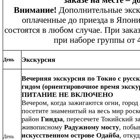
Внимание!
Дополнительные экск
оплаченные до приезда в Японию
состоятся в любом случае. При заказ
при наборе группы от 4
Экскурсия
День
Вечерняя экскурсия по Токио с рус
гидом (ориентировочное время экскур
ПИТАНИЕ НЕ ВКЛЮЧЕНО
Вечером, когда зажигаются огни, город
посетите знаменитый на весь мир рос
район
Гиндза
, пересечете Токийский з
живописному
Радужному мосту
, побы
искусственном острове Одайба
, отку
День