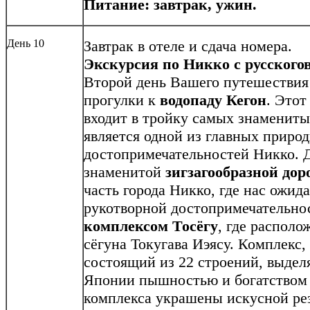
Питание: завтрак, ужин.
День 10
Завтрак в отеле и сдача номера.
Экскурсия по Никко с русского
Второй день Вашего путешествия 
прогулки к
водопаду Кегон
. Этот
входит в тройку самых знаменит
является одной из главных приро
достопримечательностей Никко. 
знаменитой
зигзагообразной дор
часть города Никко, где нас ожида
рукотворной достопримечательно
комплексом Тосёгу
, где распол
сёгуна Токугава Иэясу. Комплекс,
состоящий из 22 строений, выдел
Японии пышностью и богатством 
комплекса украшены искусной ре