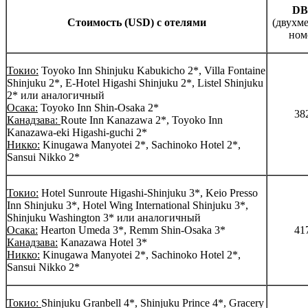
D
Cтоимость (USD) с отелями
(двухм
ном
Токио:
Toyoko Inn Shinjuku Kabukicho 2*, Villa Fontaine
Shinjuku 2*, E-Hotel Higashi Shinjuku 2*, Listel Shinjuku
2* или аналогичный
Осака:
Toyoko Inn Shin-Osaka 2*
38
Канадзава:
Route Inn Kanazawa 2*, Toyoko Inn
Kanazawa-eki Higashi-guchi 2*
Никко:
Kinugawa Manyotei 2*, Sachinoko Hotel 2*,
Sansui Nikko 2*
Токио:
Hotel Sunroute Higashi-Shinjuku 3*, Keio Presso
Inn Shinjuku 3*, Hotel Wing International Shinjuku 3*,
Shinjuku Washington 3* или аналогичный
Осака:
Hearton Umeda 3*, Remm Shin-Osaka 3*
41
Канадзава:
Kanazawa Hotel 3*
Никко:
Kinugawa Manyotei 2*, Sachinoko Hotel 2*,
Sansui Nikko 2*
Токио:
Shinjuku Granbell 4*, Shinjuku Prince 4*, Gracery