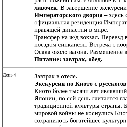
расположено самое большое в То
лавочек
. В завершение экскурси
Императорского дворца
– здесь 
официальная резиденция Императ
правящей династии в мире.
Трансфер на ж/д вокзал. Переезд 
поездом синкансэн. Встреча с ко
Осака около вагона. Размещение в
Питание: завтрак, обед.
День 4
Завтрак в отеле.
Экскурсия по Киото с русского
Киото более тысячи лет являвший
Японии, по сей день считается г
традиционной культуры страны. 
мировой войны не коснулись Киот
сохранилось богатейшее культурн