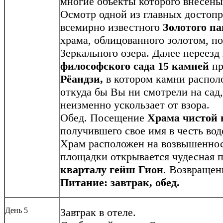
многие объекты которого внесе
Осмотр одной из главных достоп
всемирно известного
Золотого п
храма, облицованного золотом, п
Зеркального озера. Далее переез
философского сада 15 камней
пр
Рёандзи,
в котором камни распол
откуда бы Вы ни смотрели на сад,
неизменно ускользает от взора.
Обед.
Посещение
Храма чистой 
получившего свое имя в честь вод
Храм расположен на возвышенност
площадки открывается чудесная п
кварталу гейш Гион
. Возвращени
Питание: завтрак, обед.
День 5
Завтрак в отеле.