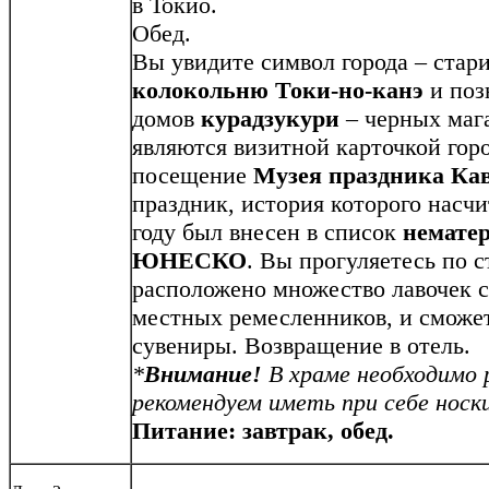
в Токио.
Обед.
Вы увидите символ города – ста
колокольню Токи-но-канэ
и поз
домов
курадзукури
– черных мага
являются визитной карточкой гор
посещение
Музея праздника Кав
праздник, история которого насчи
году был внесен в список
немате
ЮНЕСКО
. Вы прогуляетесь по с
расположено множество лавочек 
местных ремесленников, и сможе
сувениры. Возвращение в отель.
*
Внимание!
В храме необходимо 
рекомендуем иметь при себе носки
Питание: завтрак, обед.