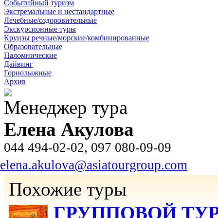
Событийный туризм
Экстремальные и нестандартные
Лечебные/оздоровительные
Экскурсионные туры
Круизы речные/морские/комбинированные
Образовательные
Паломнические
Дайвинг
Горнолыжные
Архив
Менеджер тура
Елена Акулова
044 494-02-02, 097 080-09-09
elena.akulova@asiatourgroup.com
Похожие туры
ГРУППОВОЙ ТУР: 