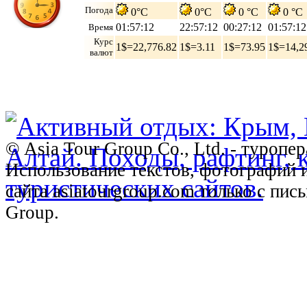
Погода
0°C
0°C
0 °C
0 °C
01:57:13
22:57:13
00:27:13
01:57:13
Время
Курс
1$=22,776.82
1$=3.11
1$=73.95
1$=14,2
валют
© Asia Tour Group Co., Ltd. - туропе
Использование текстов, фотографий 
сайта asiatourgroup.com только с пи
Group.