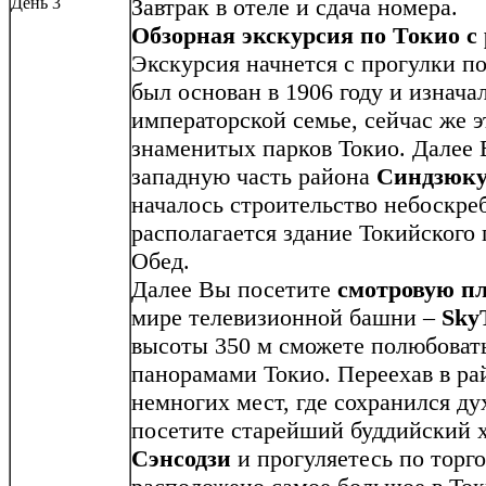
День 3
Завтрак в отеле и сдача номера.
Обзорная экскурсия по Токио
с
Экскурсия начнется с прогулки п
был основан в 1906 году и изнач
императорской семье, сейчас же э
знаменитых парков Токио. Далее 
западную часть района
Синдзюк
началось строительство небоскре
располагается здание Токийского 
Обед.
Далее Вы посетите
смотровую п
мире телевизионной башни –
Sky
высоты 350 м сможете полюбоват
панорамами Токио. Переехав в р
немногих мест, где сохранился ду
посетите старейший буддийский 
Сэнсодзи
и прогуляетесь по торг