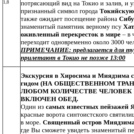
1,8
потрясающий вид на Токио и залив, и 
признанный символ города
Токийску
также ожидает посещение района
Сибу
знаменитый памятник верному псу
Ха
оживленный перекресток в мире
– в 
переходит одновременно около 3000 че
ПРИМЕЧАНИЕ: предлагается для ту
прилетают в Токио не позже 13:00
Экскурсия в Хиросима и Миядзима 
гидом (НА ОБЩЕСТВЕННОМ ТРА
ЛЮБОМ КОЛИЧЕСТВЕ ЧЕЛОВЕК В
ВКЛЮЧЕН ОБЕД.
Один из
самых известных пейзажей 
красные ворота синтоистского святили
в море.
Священный остров Миядзим
где Вы сможете увидеть знаменитый п