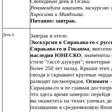
Свободный день в Осака.
Рекомендуем заказать экскурсию 
Хиросима и Миядзима.
Питание: завтрак.
День 6
Завтрак в отеле.
Экскурсия в Сиракава-го с рус
Сиракава-го и Гокаяма
, внесен
наследия ЮНЕСКО
, знамениты
стиле "гассё-дзукури"; некоторы
более 250 лет назад. Крыши этих 
гвоздя и скрывают крупные черда
разводят шелкопрядов.
Огимати
–
Сиракава-го и ее главная достопр
что здесь время замерло: перейдя
вы окажетесь на тихих улочках д
попавшими в средневековую Япони