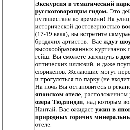
Экскурсия в тематический парк
русскоговорящим гидом.
Это де
путешествие во времени! На улица
исторической достоверностью
во
(17-19 века), вы встретите самура
бродячих артистов. Вас
ждут шоу
высокообразованных куртизанок 
гейш. Вы сможете заглянуть в
до
оптических иллюзий, и даже поуп
сюрикенов. Желающие могут пере
и прогуляться по парку (не входит
На ночь Вы остановитесь в рёкан
японском отеле
, расположенном
озера
Тюдзэндзи
, над которым в
Нантай. Вас ожидает
ужин в япо
природных
горячих минеральны
отеле.