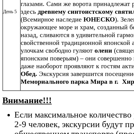
глазами. Сами же ворота принадлежат
здесь
древнему синтоистскому свят
День 5
(Всемирное наследие
ЮНЕСКО
). Зел
окружающее море и храм, созданный бо
назад, сливаются в удивительной гармо
свойственной традиционной японской 
улочкам свободно гуляют
олени
(свяще
японским поверьям) – они совершенно 
даже наоборот проявляют к гостям акт
Обед.
Экскурсия завершится посещен
Мемориального парка Мира в г. Хи
Внимание!!!
Если максимальное количество 
2-9 человек, экскурсии будут п
общественном транспорте (прое