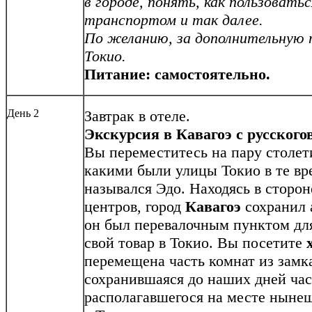
в городе, понять, как пользоват
транспортом и так далее.
По желанию, за дополнительную п
Токио.
Питание: самостоятельно.
День 2
Завтрак в отеле.
Экскурсия в Кавагоэ с русског
Вы переместитесь на пару столет
какими были улицы Токио в те вр
назывался Эдо. Находясь в стор
центров, город
Кавагоэ
сохранил а
он был перевалочным пунктом для
свой товар в Токио. Вы посетите
перемещена часть комнат из замк
сохранившаяся до наших дней час
располагавшегося на месте нынеш