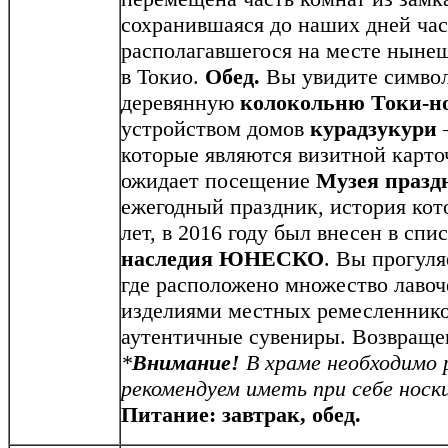
сохранившаяся до наших дней час
располагавшегося на месте нынеш
в Токио.
Обед.
Вы увидите символ
деревянную
колокольню Токи-н
устройством домов
курадзукури
–
которые являются визитной карто
ожидает посещение
Музея празд
ежегодный праздник, история кот
лет, в 2016 году был внесен в спи
наследия
ЮНЕСКО
. Вы прогуля
где расположено множество лаво
изделиями местных ремесленнико
аутентичные сувениры. Возвращен
*
Внимание!
В храме необходимо 
рекомендуем иметь при себе носки
Питание: завтрак, обед.