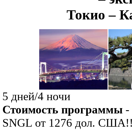
Токио – К
5 дней/4 ночи
Стоимость программы
-
SNGL от
1276
дол. США!!