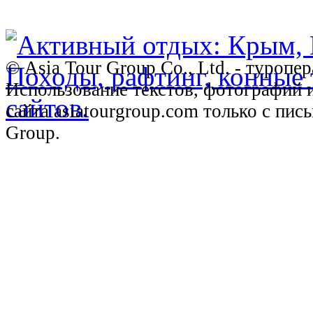
© Asia Tour Group Co., Ltd. - туропе
Использование текстов, фотографий 
сайта asiatourgroup.com только с пи
Group.