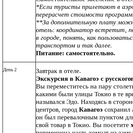
*Если туристы прилетают в аэро
перерасчет стоимости программ
**За дополнительную плату можн
отель: координатор встретит, 
в городе, понять, как пользоват
транспортом и так далее.
Питание:
самостоятельно.
День 2
Завтрак в отеле.
Экскурсия в Кавагоэ с русског
Вы переместитесь на пару столет
какими были улицы Токио в те вр
назывался Эдо. Находясь в стор
центров, город
Кавагоэ
сохранил а
он был перевалочным пунктом для
свой товар в Токио. Вы посетите
перемещена часть комнат из замк