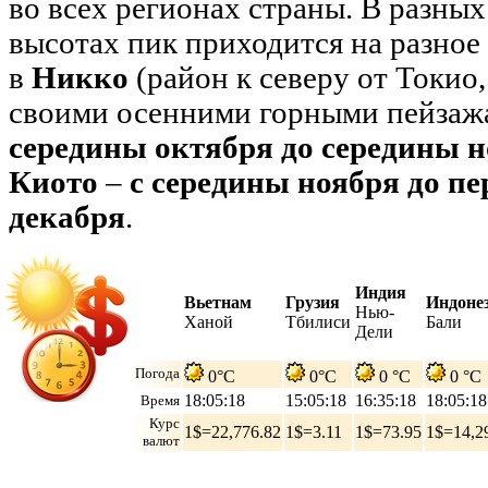
во всех регионах страны. В разных
высотах пик приходится на разное 
в
Никко
(район к северу от Токио
своими осенними горными пейзажа
середины октября до середины 
Киото
–
с середины ноября до п
декабря
.
Индия
Вьетнам
Грузия
Индоне
Нью-
Ханой
Тбилиси
Бали
Дели
Погода
0°C
0°C
0 °C
0 °C
18:05:19
15:05:19
16:35:19
18:05:19
Время
Курс
1$=22,776.82
1$=3.11
1$=73.95
1$=14,2
валют