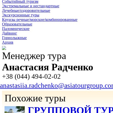
Событийный туризм
Экстремальные и нестандартные
Лечебные/оздоровительные
Экскурсионные туры
Круизы речные/морские/комбинированные
Образовательные
Паломнические
Дайвинг
Горнолыжные
Архив
Менеджер тура
Анастасия Радченко
+38 (044) 494-02-02
anastasiia.radchenko@asiatourgroup.c
Похожие туры
ГРУППОВОЙ ТУР: 