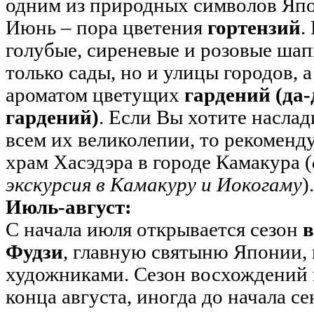
одним из природных символов Яп
Июнь – пора цветения
гортензий
.
голубые, сиреневые и розовые ша
только сады, но и улицы городов, 
ароматом цветущих
гардений (да-
гардений)
. Если Вы хотите наслад
всем их великолепии, то рекоменд
храм Хасэдэра в городе Камакура (
экскурсия в Камакуру и Иокогаму
).
Июль-август:
С начала июля открывается сезон
в
Фудзи
, главную святыню Японии,
художниками. Сезон восхождений 
конца августа, иногда до начала се