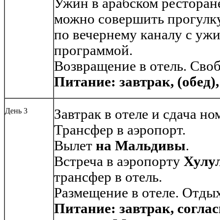
Ужин в арабском ресторане
можно совершить прогулку
по вечернему каналу с уж
программой.
Возвращение в отель. Своб
Питание: завтрак
,
(обед)
День 3
Завтрак в отеле и сдача но
Трансфер в аэропорт.
Вылет
на Мальдивы
.
Встреча в аэропорту
Хулу
трансфер в отель.
Размещение в отеле. Отдых
Питание: завтрак, согла