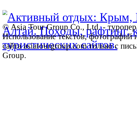
© Asia Tour Group Co., Ltd. - туропе
Использование текстов, фотографий 
сайта asiatourgroup.com только с пи
Group.