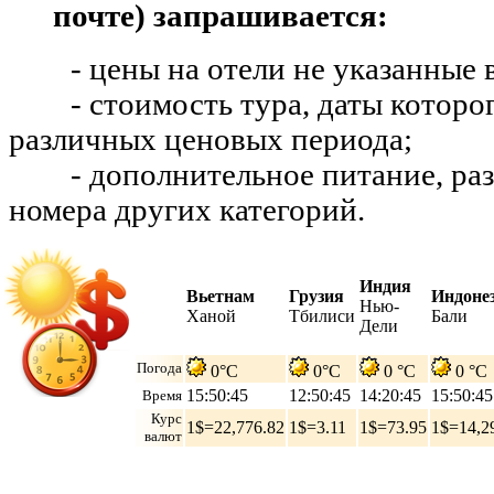
почте) запрашивается:
- цены на отели не указанные в
- стоимость тура, даты которог
различных ценовых периода;
- дополнительное питание, разм
номера других категорий.
Индия
Вьетнам
Грузия
Индоне
Нью-
Ханой
Тбилиси
Бали
Дели
Погода
0°C
0°C
0 °C
0 °C
15:50:46
12:50:46
14:20:46
15:50:46
Время
Курс
1$=22,776.82
1$=3.11
1$=73.95
1$=14,2
валют