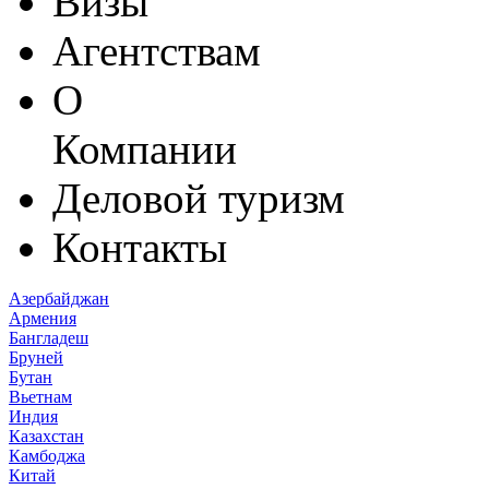
Визы
Агентствам
О
Компании
Деловой туризм
Контакты
Азербайджан
Армения
Бангладеш
Бруней
Бутан
Вьетнам
Индия
Казахстан
Камбоджа
Китай