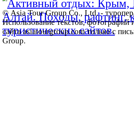
© Asia Tour Group Co., Ltd. - туропе
Использование текстов, фотографий 
сайта asiatourgroup.com только с пи
Group.