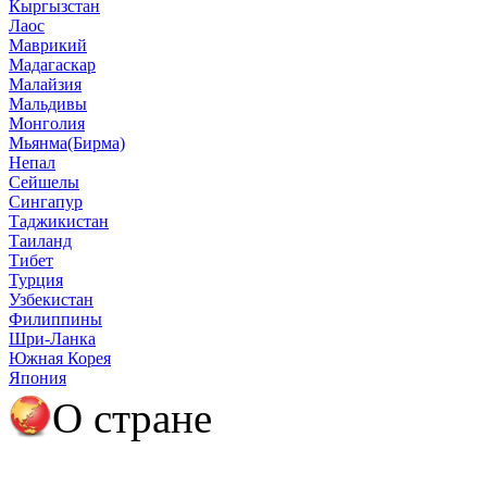
Кыргызстан
Лаос
Маврикий
Мадагаскар
Малайзия
Мальдивы
Монголия
Мьянма(Бирма)
Непал
Сейшелы
Сингапур
Таджикистан
Таиланд
Тибет
Турция
Узбекистан
Филиппины
Шри-Ланка
Южная Корея
Япония
О стране
О Мальдивах
Полезная информация