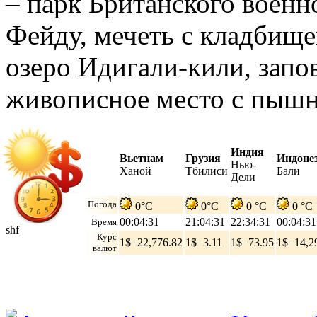
– парк Британского военн
Фейду, мечеть с кладбище
озеро Идигали-кили, запо
живописное место с пышн
Индия
Вьетнам
Грузия
Индоне
Нью-
Ханой
Тбилиси
Бали
Дели
Погода
0°C
0°C
0 °C
0 °C
00:04:32
21:04:32
22:34:32
00:04:32
Время
shf
Курс
1$=22,776.82
1$=3.11
1$=73.95
1$=14,2
валют