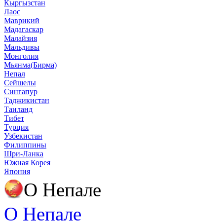
Кыргызстан
Лаос
Маврикий
Мадагаскар
Малайзия
Мальдивы
Монголия
Мьянма(Бирма)
Непал
Сейшелы
Сингапур
Таджикистан
Таиланд
Тибет
Турция
Узбекистан
Филиппины
Шри-Ланка
Южная Корея
Япония
О Непале
О Непале