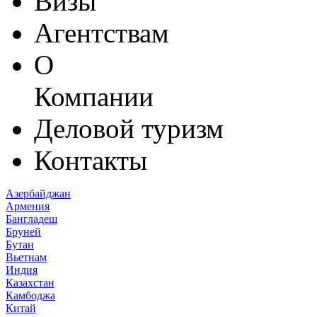
Визы
Агентствам
О
Компании
Деловой туризм
Контакты
Азербайджан
Армения
Бангладеш
Бруней
Бутан
Вьетнам
Индия
Казахстан
Камбоджа
Китай