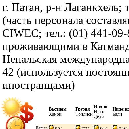
г. Патан, р-н Лаганкхель; 
(часть персонала составл
CIWEC; тел.: (01) 441-09-
проживающими в Катманд
Непальская международная
42 (используется постоя
иностранцами)
Индия
Вьетнам
Грузия
Индоне
Нью-
Ханой
Тбилиси
Бали
Дели
Погода
0°C
0°C
0 °C
0 °C