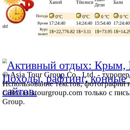
Ханой
Тбилиси
Бали
Дели
Погода
0°C
0°C
0 °C
0 °C
17:24:41
14:24:41
15:54:41
17:24:41
Время
shf
Курс
1$=22,776.82
1$=3.11
1$=73.95
1$=14,2
валют
© Asia Tour Group Co., Ltd. - туропе
Использование текстов, фотографий 
сайта asiatourgroup.com только с пи
Group.