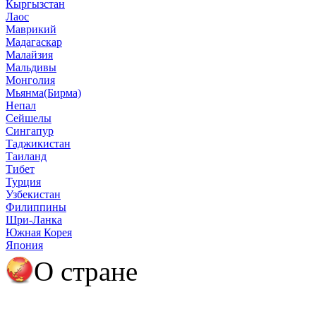
Кыргызстан
Лаос
Маврикий
Мадагаскар
Малайзия
Мальдивы
Монголия
Мьянма(Бирма)
Непал
Сейшелы
Сингапур
Таджикистан
Таиланд
Тибет
Турция
Узбекистан
Филиппины
Шри-Ланка
Южная Корея
Япония
О стране
О Тайланде
Полезная информация