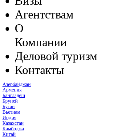
Визы
Агентствам
О
Компании
Деловой туризм
Контакты
Азербайджан
Армения
Бангладеш
Бруней
Бутан
Вьетнам
Индия
Казахстан
Камбоджа
Китай