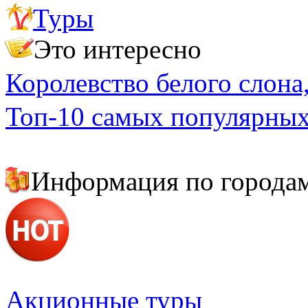
Туры
Важно знать
Полезные адреса и телефоны
Это интересно
Королевство белого слона,
Топ-10 самых популярных
Информация по города
Бангкок
Краби
о. Пхукет
о. Самуи
о. Чанг
Паттайя
Акционные туры