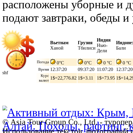
расположены уборные и ду
подают завтраки, обеды 
Индия
Вьетнам
Грузия
Индоне
Нью-
Ханой
Тбилиси
Бали
Дели
Погода
0°C
0°C
0 °C
0 °C
12:37:22
09:37:22
11:07:22
12:37:22
Время
shf
Курс
1$=22,776.82
1$=3.11
1$=73.95
1$=14,2
валют
© Asia Tour Group Co., Ltd. - туропе
Использование текстов, фотографий 