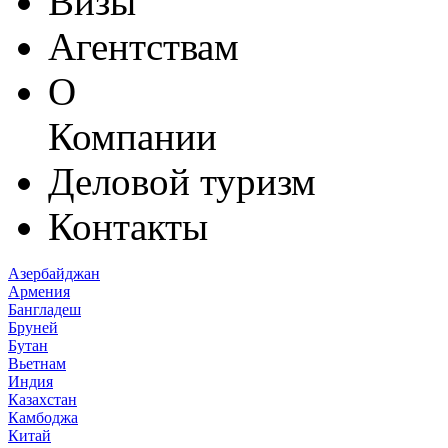
Визы
Агентствам
О
Компании
Деловой туризм
Контакты
Азербайджан
Армения
Бангладеш
Бруней
Бутан
Вьетнам
Индия
Казахстан
Камбоджа
Китай