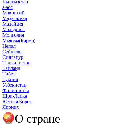
Кыргызстан
Лаос
Маврикий
Мадагаскар
Малайзия
Мальдивы
Монголия
Мьянма(Бирма)
Непал
Сейшелы
Сингапур
Таджикистан
Таиланд
Тибет
Турция
Узбекистан
Филиппины
Шри-Ланка
Южная Корея
Япония
О стране
О Монголии
Полезная информация