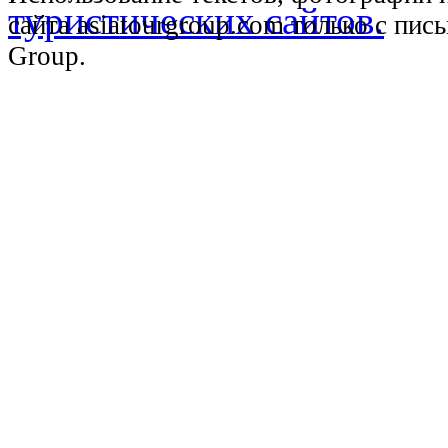
сайта asiatourgroup.com только с пи
Group.