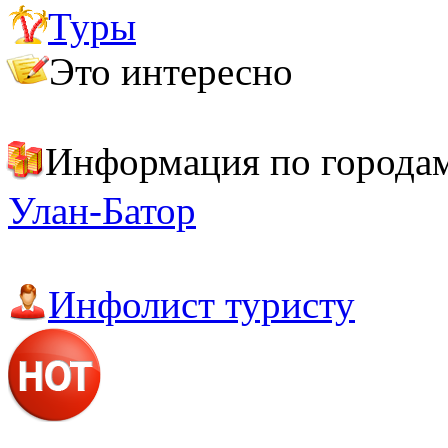
Туры
Важно знать
Полезные адреса и телефоны
Это интересно
Монголия. Страна вечного неба
Топ-6 национальных блюд Монголии
Информация по города
Улан-Батор
Инфолист туристу