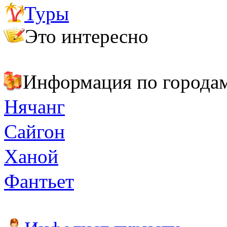
Туры
Важно знать
Полезные адреса и телефоны
Это интересно
Страна тысячи островов или Вьетнам
Топ-6 блюд, которые стоит попробовать во Вьетнаме
Информация по города
Нячанг
Сайгон
Ханой
Фантьет