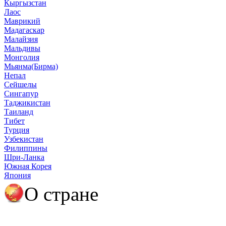
Кыргызстан
Лаос
Маврикий
Мадагаскар
Малайзия
Мальдивы
Монголия
Мьянма(Бирма)
Непал
Сейшелы
Сингапур
Таджикистан
Таиланд
Тибет
Турция
Узбекистан
Филиппины
Шри-Ланка
Южная Корея
Япония
О стране
О Вьетнаме
Полезная информация