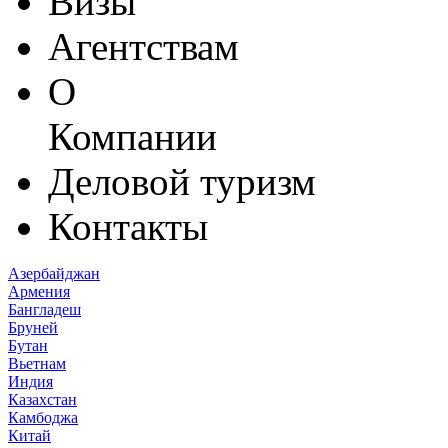
Визы
Агентствам
О
Компании
Деловой туризм
Контакты
Азербайджан
Армения
Бангладеш
Бруней
Бутан
Вьетнам
Индия
Казахстан
Камбоджа
Китай