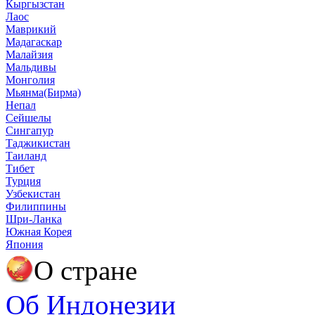
Кыргызстан
Лаос
Маврикий
Мадагаскар
Малайзия
Мальдивы
Монголия
Мьянма(Бирма)
Непал
Сейшелы
Сингапур
Таджикистан
Таиланд
Тибет
Турция
Узбекистан
Филиппины
Шри-Ланка
Южная Корея
Япония
О стране
Об Индонезии