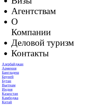
Визы
Агентствам
О
Компании
Деловой туризм
Контакты
Азербайджан
Армения
Бангладеш
Бруней
Бутан
Вьетнам
Индия
Казахстан
Камбоджа
Китай