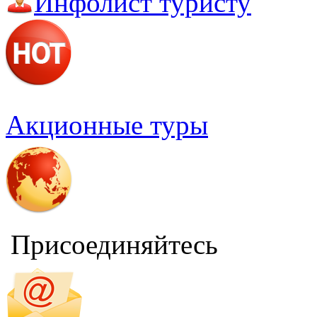
Инфолист туристу
о. Ломбок
о. Суматра
о. Ява
Акционные туры
Присоединяйтесь