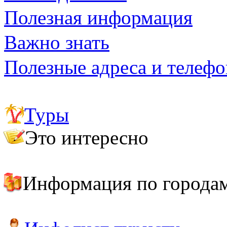
Полезная информация
Важно знать
Полезные адреса и телеф
Туры
Это интересно
Индонезия: мозаика из десятков тысяч островов
Топ-6 интересных мест для посещения в Индонезии
Информация по города
о. Бали
о. Бинтан
о. Борнео