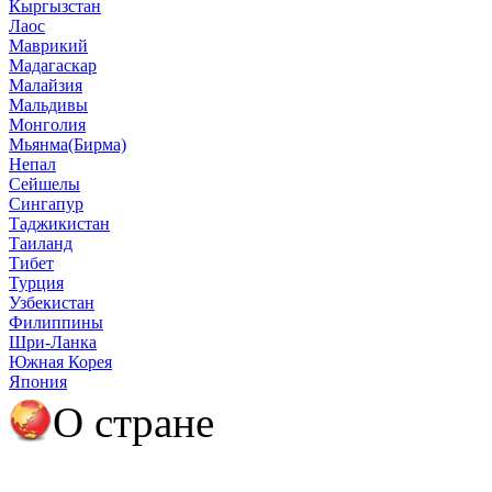
Кыргызстан
Лаос
Маврикий
Мадагаскар
Малайзия
Мальдивы
Монголия
Мьянма(Бирма)
Непал
Сейшелы
Сингапур
Таджикистан
Таиланд
Тибет
Турция
Узбекистан
Филиппины
Шри-Ланка
Южная Корея
Япония
О стране
О Японии
Полезная информация