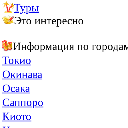
Туры
Важно знать
Полезные адреса и телефоны
Это интересно
Япония: 2 в 1 – страна прошлого и будущего
Топ-6 самых красивых мест в Японии
Информация по города
Токио
Окинава
Осака
Саппоро
Киото