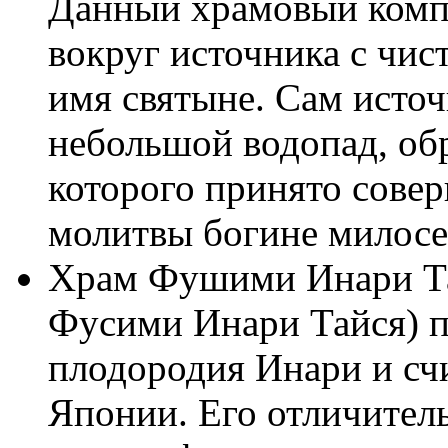
Данный храмовый компле
вокруг источника с чис
имя святыне. Сам источ
небольшой водопад, об
которого принято сове
молитвы богине милосе
Храм Фушими Инари Та
Фусими Инари Тайся) п
плодородия Инари и сч
Японии. Его отличител