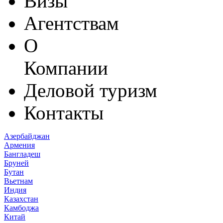
Визы
Агентствам
О
Компании
Деловой туризм
Контакты
Азербайджан
Армения
Бангладеш
Бруней
Бутан
Вьетнам
Индия
Казахстан
Камбоджа
Китай