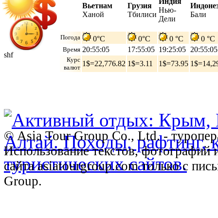
Индия
Вьетнам
Грузия
Индоне
Нью-
Ханой
Тбилиси
Бали
Дели
Погода
0°C
0°C
0 °C
0 °C
20:55:06
17:55:06
19:25:06
20:55:06
Время
shf
Курс
1$=22,776.82
1$=3.11
1$=73.95
1$=14,2
валют
© Asia Tour Group Co., Ltd. - туропе
Использование текстов, фотографий 
сайта asiatourgroup.com только с пи
Group.