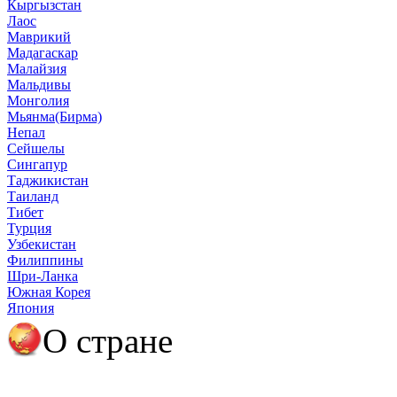
Кыргызстан
Лаос
Маврикий
Мадагаскар
Малайзия
Мальдивы
Монголия
Мьянма(Бирма)
Непал
Сейшелы
Сингапур
Таджикистан
Таиланд
Тибет
Турция
Узбекистан
Филиппины
Шри-Ланка
Южная Корея
Япония
О стране
О Японии
Полезная информация