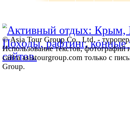
© Asia Tour Group Co., Ltd. - туропе
Использование текстов, фотографий 
сайта asiatourgroup.com только с пи
Group.