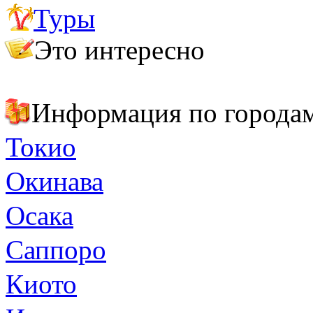
Туры
Важно знать
Полезные адреса и телефоны
Это интересно
Япония: 2 в 1 – страна прошлого и будущего
Топ-6 самых красивых мест в Японии
Информация по города
Токио
Окинава
Осака
Саппоро
Киото