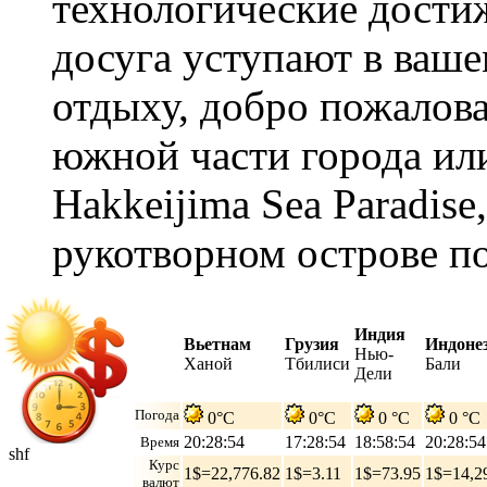
технологические дости
досуга уступают в ваш
отдыху, добро пожалов
южной части города или
Hakkeijima Sea Paradis
рукотворном острове по
Индия
Вьетнам
Грузия
Индоне
Нью-
Ханой
Тбилиси
Бали
Дели
Погода
0°C
0°C
0 °C
0 °C
20:28:55
17:28:55
18:58:55
20:28:55
Время
shf
Курс
1$=22,776.82
1$=3.11
1$=73.95
1$=14,2
валют