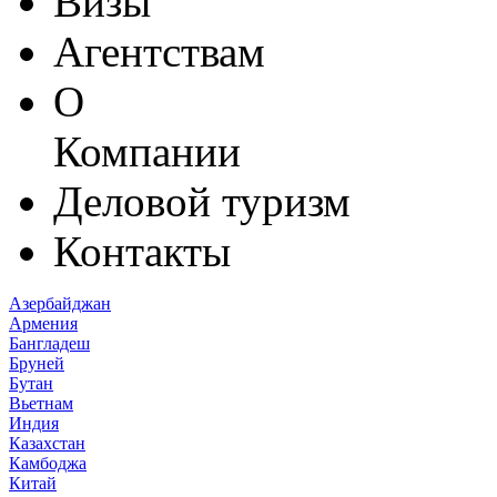
Визы
Агентствам
О
Компании
Деловой туризм
Контакты
Азербайджан
Армения
Бангладеш
Бруней
Бутан
Вьетнам
Индия
Казахстан
Камбоджа
Китай