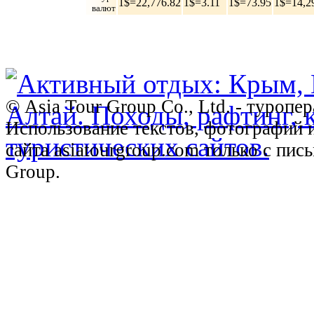
1$=22,776.82
1$=3.11
1$=73.95
1$=14,2
валют
© Asia Tour Group Co., Ltd. - туропе
Использование текстов, фотографий 
сайта asiatourgroup.com только с пи
Group.