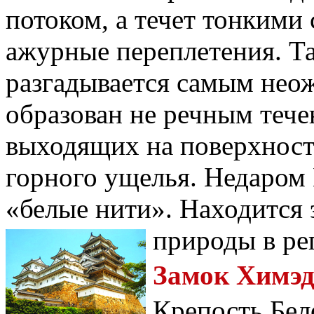
потоком, а течет тонким
ажурные переплетения. Т
разгадывается самым нео
образован не речным тече
выходящих на поверхност
горного ущелья. Недаром
«белые нити». Находится 
природы в ре
Замок Химэд
Крепость Бел