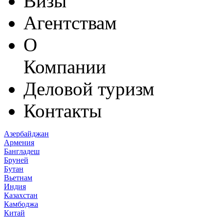
Визы
Агентствам
О
Компании
Деловой туризм
Контакты
Азербайджан
Армения
Бангладеш
Бруней
Бутан
Вьетнам
Индия
Казахстан
Камбоджа
Китай