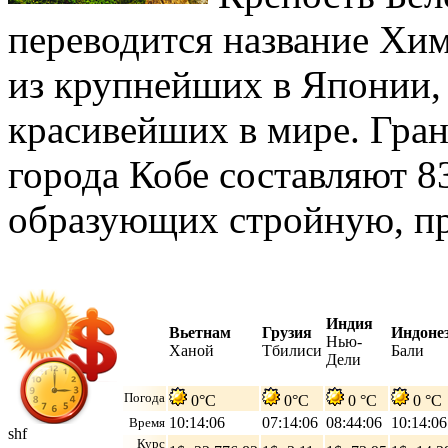
переводится название Хим
из крупнейших в Японии, 
красивейших в мире. Гран
города Кобе составляют 8
образующих стройную, п
Индия
Вьетнам
Грузия
Индоне
Нью-
Ханой
Тбилиси
Бали
Дели
Погода
0°C
0°C
0 °C
0 °C
10:14:07
07:14:07
08:44:07
10:14:07
Время
shf
Курс