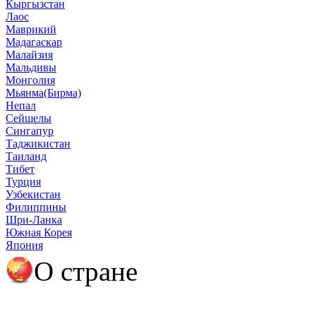
Кыргызстан
Лаос
Маврикий
Мадагаскар
Малайзия
Мальдивы
Монголия
Мьянма(Бирма)
Непал
Сейшелы
Сингапур
Таджикистан
Таиланд
Тибет
Турция
Узбекистан
Филиппины
Шри-Ланка
Южная Корея
Япония
О стране
О Японии
Полезная информация