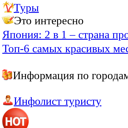
Туры
Важно знать
Полезные адреса и телефоны
Это интересно
Япония: 2 в 1 – страна п
Топ-6 самых красивых ме
Информация по города
Токио
Окинава
Инфолист туристу
Осака
Саппоро
Киото
Иокогама